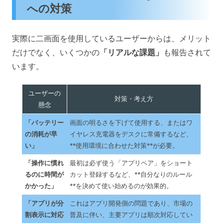
への対策
実際に二画面を使用しているユーザーからは、メリット
だけでなく、いくつかの
「リアルな課題」
も報告されて
います。
ユーザーの
対策・考え方
懸念
「バッテリー
画面の明るさを下げて使用する、またはワ
の消耗が早
イヤレス充電器をデスクに常備するなど、
い」
**使用環境に合わせた対策**が必要。
「操作に慣れ
最初は必ず使う「アプリペア」をショート
るのに時間が
カット登録するなど、**自分なりのルール
かかった」
**を決めて使い始めるのが効果的。
「アプリが分
これはアプリ開発側の問題であり、市場の
割表示に対応
普及に伴い、主要アプリは順次対応してい