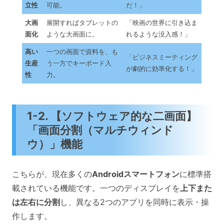
立性
可能。
だ！」
大画
展開すればタブレットの
「映画の世界に引き込ま
面化
ような大画面に。
れるような没入感！」
高い
一つの画面で資料を、も
「ビジネスミーティング
生産
う一方でキーボード入
が劇的に効率化する！」
性
力。
1-2. 【ソフトウェア的な二画面】
「画面分割（マルチウィンド
ウ）」機能
こちらが、現在多くの
Androidスマートフォン
に標準搭
載されている機能です。一つのディスプレイを
上下また
は左右に分割
し、異なる2つのアプリを同時に表示・操
作します。