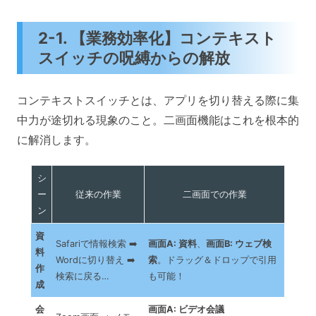
2-1. 【業務効率化】コンテキスト
スイッチの呪縛からの解放
コンテキストスイッチとは、アプリを切り替える際に集
中力が途切れる現象のこと。二画面機能はこれを根本的
に解消します。
シ
ー
従来の作業
二画面での作業
ン
資
Safariで情報検索 ➡️
画面A: 資料
、
画面B: ウェブ検
料
Wordに切り替え ➡️
索
。ドラッグ＆ドロップで引用
作
検索に戻る…
も可能！
成
会
画面A: ビデオ会議