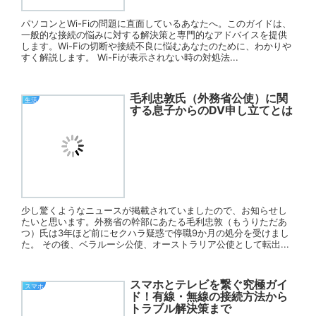
パソコンとWi-Fiの問題に直面しているあなたへ。このガイドは、
一般的な接続の悩みに対する解決策と専門的なアドバイスを提供
します。Wi-Fiの切断や接続不良に悩むあなたのために、わかりや
すく解説します。 Wi-Fiが表示されない時の対処法...
毛利忠敦氏（外務省公使）に関
生活
する息子からのDV申し立てとは
少し驚くようなニュースが掲載されていましたので、お知らせし
たいと思います。外務省の幹部にあたる毛利忠敦（もうりただあ
つ）氏は3年ほど前にセクハラ疑惑で停職9か月の処分を受けまし
た。 その後、ベラルーシ公使、オーストラリア公使として転出...
スマホとテレビを繋ぐ究極ガイ
スマホ
ド！有線・無線の接続方法から
トラブル解決策まで