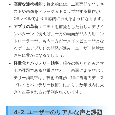
高度な連携機能
：将来的には、二画面間で**テキ
ストや画像をドラッグ＆ドロップ**する操作が、
OSレベルでより直感的に行えるようになります。
アプリの革新
：二画面を前提とした新しいデザイ
ンパターン（例えば、一方の画面が**入力用コン
トローラー**、もう一方が**メインビュー**とな
るゲームアプリ）の開発が進み、ユーザー体験は
さらに豊かになるでしょう。
軽量化とバッテリー効率
：現在の折りたたみスマ
ホの課題である**重さ**と、二画面による**バッ
テリー消耗**は、技術の進歩（特に省電力ディス
プレイとバッテリー技術）により、数年以内に大
きく改善されると予測されています。
4-2. ユーザーのリアルな声と課題