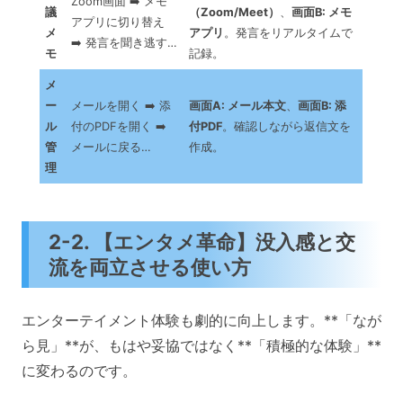
Zoom画面 ➡️ メモ
議
（Zoom/Meet）
、
画面B: メモ
アプリに切り替え
メ
アプリ
。発言をリアルタイムで
➡️ 発言を聞き逃す…
モ
記録。
メ
ー
メールを開く ➡️ 添
画面A: メール本文
、
画面B: 添
ル
付のPDFを開く ➡️
付PDF
。確認しながら返信文を
管
メールに戻る…
作成。
理
2-2. 【エンタメ革命】没入感と交
流を両立させる使い方
エンターテイメント体験も劇的に向上します。**「なが
ら見」**が、もはや妥協ではなく**「積極的な体験」**
に変わるのです。