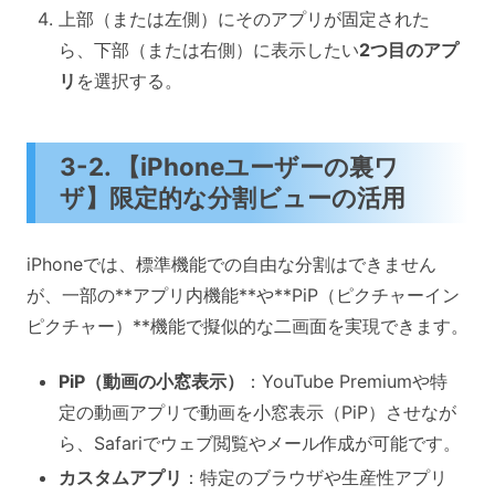
上部（または左側）にそのアプリが固定された
ら、下部（または右側）に表示したい
2つ目のアプ
リ
を選択する。
3-2. 【iPhoneユーザーの裏ワ
ザ】限定的な分割ビューの活用
iPhoneでは、標準機能での自由な分割はできません
が、一部の**アプリ内機能**や**PiP（ピクチャーイン
ピクチャー）**機能で擬似的な二画面を実現できます。
PiP（動画の小窓表示）
：YouTube Premiumや特
定の動画アプリで動画を小窓表示（PiP）させなが
ら、Safariでウェブ閲覧やメール作成が可能です。
カスタムアプリ
：特定のブラウザや生産性アプリ