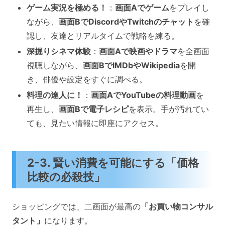
ゲーム実況を極める！
：
画面Aでゲーム
をプレイし
ながら、
画面BでDiscordやTwitchのチャット
を確
認し、友達とリアルタイムで戦略を練る。
深掘りシネマ体験
：
画面Aで映画やドラマ
を全画面
視聴しながら、
画面BでIMDbやWikipedia
を開
き、俳優や設定をすぐに調べる。
料理の達人に！
：
画面AでYouTubeの料理動画
を
再生し、
画面Bで電子レシピ
を表示。手が汚れてい
ても、見たい情報に即座にアクセス。
2-3. 賢い消費を可能にする「価格
比較の必殺技」
ショッピングでは、二画面が最高の
「お買い物コンサル
タント」
になります。