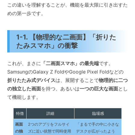
この違いを理解することが、機能を最大限に引き出すた
めの第一歩です。
1-1. 【物理的な二画面】「折りた
たみスマホ」の衝撃
これが、まさに
「二画面スマホ」の最先端
です。
SamsungのGalaxy Z FoldやGoogle Pixel Foldなどの
折りたたみ式デバイス
は、展開することで
物理的に二つ
の独立した画面
を持つ、あるいは
一つの巨大な画面
とし
て機能します。
特徴
詳細
臨場感
画面
2つのアプリをフルサイ
「まるで手の中に小さな
の独
ズに近い状態で同時使用
デスクが広がったよう