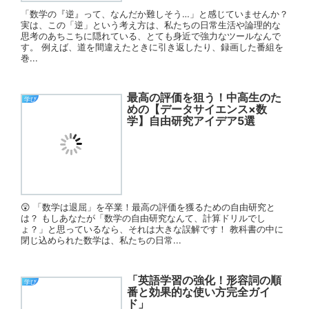
「数学の『逆』って、なんだか難しそう…」と感じていませんか？
実は、この「逆」という考え方は、私たちの日常生活や論理的な
思考のあちこちに隠れている、とても身近で強力なツールなんで
す。 例えば、道を間違えたときに引き返したり、録画した番組を
巻...
最高の評価を狙う！中高生のた
学び
めの【データサイエンス×数
学】自由研究アイデア5選
😲 「数学は退屈」を卒業！最高の評価を獲るための自由研究と
は？ もしあなたが「数学の自由研究なんて、計算ドリルでし
ょ？」と思っているなら、それは大きな誤解です！ 教科書の中に
閉じ込められた数学は、私たちの日常...
「英語学習の強化！形容詞の順
学び
番と効果的な使い方完全ガイ
ド」