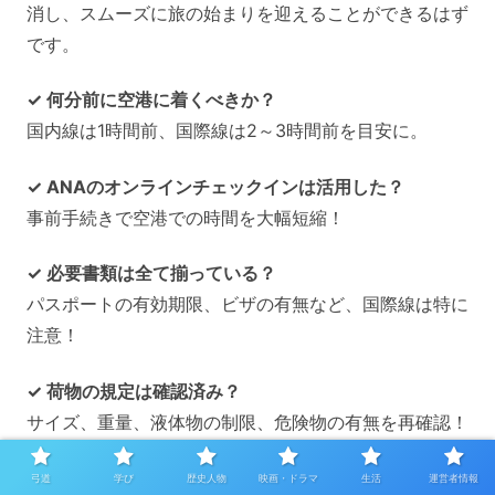
消し、スムーズに旅の始まりを迎えることができるはず
です。
✓ 何分前に空港に着くべきか？
国内線は1時間前、国際線は2～3時間前を目安に。
✓ ANAのオンラインチェックインは活用した？
事前手続きで空港での時間を大幅短縮！
✓ 必要書類は全て揃っている？
パスポートの有効期限、ビザの有無など、国際線は特に
注意！
✓ 荷物の規定は確認済み？
サイズ、重量、液体物の制限、危険物の有無を再確認！
これらの準備をしっかり行い、早めに空港に到着して手
弓道
学び
歴史人物
映画・ドラマ
生活
運営者情報