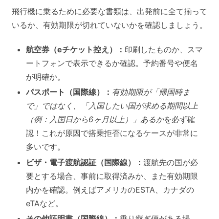
飛行機に乗るために必要な書類は、出発前に全て揃って
いるか、有効期限が切れていないかを確認しましょう。
航空券（eチケット控え）：
印刷したものか、スマ
ートフォンで表示できるか確認。予約番号や便名
が明確か。
パスポート（国際線）：
有効期限が「帰国時ま
で」ではなく、「入国したい国が求める期間以上
（例：入国日から6ヶ月以上）」あるか
を必ず確
認！これが原因で搭乗拒否になるケースが非常に
多いです。
ビザ・電子渡航認証（国際線）：
渡航先の国が必
要とする場合、事前に取得済みか、また有効期限
内かを確認。例えばアメリカのESTA、カナダの
eTAなど。
その他証明書（国際線）：
乗り継ぎ便がある場