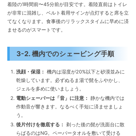
着陸の1時間前〜45分前が目安です。着陸直前はトイレ
が非常に混雑し、ベルト着用サインが点灯すると席を立
てなくなります。食事後のリラックスタイムに早めに済
ませるのがスマートです。
3-2. 機内でのシェービング手順
洗顔・保湿：
機内は湿度が20%以下と砂漠並みに
乾燥しています。必ずぬるま湯で髭をふやかし、
ジェルを多めに使いましょう。
電動シェーバーは「音」に注意：
静かな機内では
作動音が響きます。なるべく手短に済ませましょ
う。
後片付けを徹底する：
剃った後の髭が洗面台に散
らばるのはNG。ペーパータオルを敷いて受ける