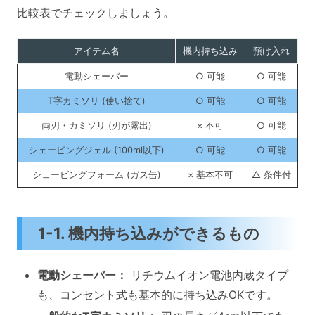
比較表でチェックしましょう。
アイテム名
機内持ち込み
預け入れ
電動シェーバー
○ 可能
○ 可能
T字カミソリ (使い捨て)
○ 可能
○ 可能
両刃・カミソリ (刃が露出)
× 不可
○ 可能
シェービングジェル (100ml以下)
○ 可能
○ 可能
シェービングフォーム (ガス缶)
× 基本不可
△ 条件付
1-1. 機内持ち込みができるもの
電動シェーバー：
リチウムイオン電池内蔵タイプ
も、コンセント式も基本的に持ち込みOKです。