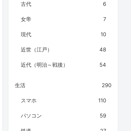
古代
6
女帝
7
現代
10
近世（江戸）
48
近代（明治～戦後）
54
生活
290
スマホ
110
パソコン
59
鉄道
27