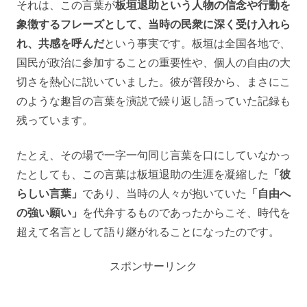
それは、この言葉が
板垣退助という人物の信念や行動を
象徴するフレーズとして、当時の民衆に深く受け入れら
れ、共感を呼んだ
という事実です。板垣は全国各地で、
国民が政治に参加することの重要性や、個人の自由の大
切さを熱心に説いていました。彼が普段から、まさにこ
のような趣旨の言葉を演説で繰り返し語っていた記録も
残っています。
たとえ、その場で一字一句同じ言葉を口にしていなかっ
たとしても、この言葉は板垣退助の生涯を凝縮した
「彼
らしい言葉」
であり、当時の人々が抱いていた
「自由へ
の強い願い」
を代弁するものであったからこそ、時代を
超えて名言として語り継がれることになったのです。
スポンサーリンク