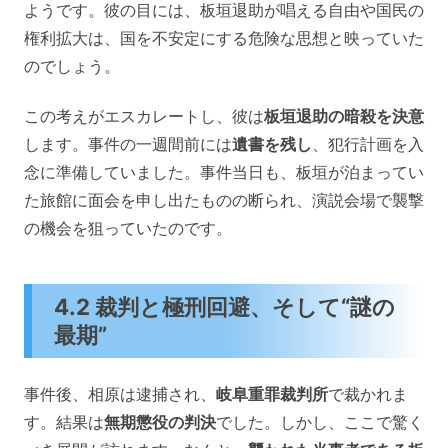
ようです。彼の目には、板垣退助が唱える自由や国民の
権利拡大は、国を不安定にする危険な思想と映っていた
のでしょう。
この考えがエスカレートし、彼は
板垣退助の暗殺を決意
します。事件の一週間前には
遺書を残し
、犯行計画を入
念に準備していました。事件当日も、板垣が泊まってい
た旅館に面会を申し出たものの断られ、演説会場で襲撃
の機会を狙っていたのです。
4.2 裁判と極刑回避、そして“謎の
最期”
事件後、相原は逮捕され、
岐阜重罪裁判所
で裁かれま
す。結果は
無期懲役の判決
でした。しかし、ここで驚く