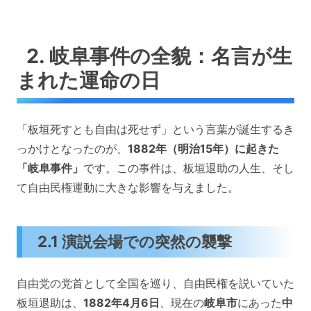
2. 岐阜事件の全貌：名言が生
まれた運命の日
「板垣死すとも自由は死せず」という言葉が誕生するき
っかけとなったのが、
1882年（明治15年）に起きた
「岐阜事件」
です。この事件は、板垣退助の人生、そし
て自由民権運動に大きな影響を与えました。
2.1 演説会場での突然の襲撃
自由党の党首として全国を巡り、自由民権を説いていた
板垣退助は、
1882年4月6日
、現在の
岐阜市
にあった
中