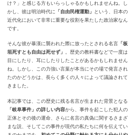
け？」と感じる方もいらっしゃるかもしれませんね。し
かし、彼は明治時代に
「自由民権運動」
という、日本の
近代化において非常に重要な役割を果たした政治家なん
です。
そんな彼が暴漢に襲われた際に放ったとされる名言
「板
垣死すとも自由は死せず」
。歴史の教科書などで一度は
目にしたり、耳にしたりしたことがあるかもしれません
ね。しかし、この力強い言葉が本当にその場で発言され
たのかどうかは、長らく多くの人々によって議論されて
きました。
本記事では、この歴史に残る名言が生まれた背景となる
「岐阜事件」の詳しい内容
から、事件を起こした犯人の
正体とその後の運命、さらに名言の真偽に関するさまざ
まな説、そしてこの事件が現代の私たちに何を伝えてい
るのかまでを、
初めてこの分野に触れる方にも分かりや