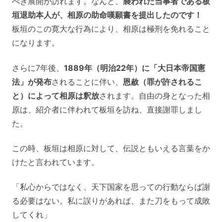
べき展開が訪れます。なんと、
襲われた当事者である板
垣退助本人が、相原の助命嘆願書を提出したのです！
板垣のこの寛大な行為により、相原は極刑を免れること
になります。
さらに7年後、
1889年（明治22年）に「大日本帝国憲
法」が発布
されることに伴い、
恩赦（罪が許されるこ
と）によって相原は釈放
されます。自由の身となった相
原は、紹介者に伴われて板垣を訪ね、直接謝罪しまし
た。
この時、板垣は相原に対して、伝説ともいえる言葉をか
けたと言われています。
「私心からではなく、天下国家を思っての行動ならば謝
る必要はない。私に誤りがあれば、また刀をもって成敗
してくれ」