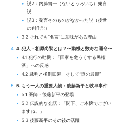
説2：内藤魯一（ないとうろいち）発言
説
説3：発言そのものがなかった説（後世
の創作説）
3.2 それでも“名言”に意味がある理由
4. 犯人・相原尚褧とは？〜動機と数奇な運命〜
4.1 犯行の動機：「国家を危うくする民権
派」への反感
4.2 裁判と極刑回避、そして“謎の最期”
5. もう一人の重要人物：後藤新平と岐阜事件
5.1 医師・後藤新平の登場
5.2 伝説的な会話：「閣下、ご本懐でござい
ますね。」
5.3 後藤新平のその後の活躍