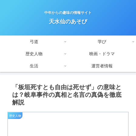
中年からの趣味の情報サイト
天水仙のあそび
弓道
学び
歴史人物
映画・ドラマ
生活
運営者情報
「板垣死すとも自由は死せず」の意味と
は？岐阜事件の真相と名言の真偽を徹底
解説
歴史人物