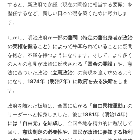
すると、新政府で参議（現在の閣僚に相当する要職）を
歴任するなど、新しい日本の礎を築くために尽力しま
す。
しかし、明治政府が
一部の藩閥（特定の藩出身者が政治
の実権を握ること）によって牛耳られている
ことに疑問
を抱き、不満を持つようになります。そして、より多く
の人々の意見が政治に反映される
「国会の開設」
や、憲
法に基づいた政治（
立憲政治
）の実現を強く求めるよう
になり、
1874年（明治7年）に政府を去る決断
をしま
す。
政府を離れた板垣は、全国に広がる
「自由民権運動」
の
リーダーへと転身しました。彼は
1881年（明治14年）
には「自由党」を結成
し、全国各地を精力的に遊説して
回り、
憲法制定の必要性や、国民が政治に参加する権利