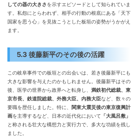
しての器の大きさ
を示すエピソードとして知られていま
す。私怨にとらわれず、相手の行動の根底にある「天下
国家を思う心」を見抜こうとした板垣の姿勢がうかがえ
ます。
5.3 後藤新平のその後の活躍
この岐阜事件での板垣との出会いは、若き後藤新平にも
大きな影響を与えたのかもしれません。後藤新平はその
後、医学の世界から政界へと転身し、
満鉄初代総裁、東
京市長、鉄道院総裁、外務大臣、内務大臣
など、数々の
要職を歴任しました。特に、
関東大震災後の東京復興計
画
を主導するなど、日本の近代化において
「大風呂敷」
と称される壮大な構想力と実行力で、多大な功績を残し
ました。