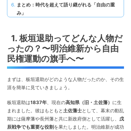
まとめ：時代を超えて語り継がれる「自由の重
み」
1. 板垣退助ってどんな人物だ
ったの？〜明治維新から自由
民権運動の旗手へ〜
まずは、板垣退助がどのような人物だったのか、その生
涯を簡単に見ていきましょう。
板垣退助は
1837年
、現在の
高知県（旧・土佐藩）
に生
まれました。彼はもともと
土佐藩士
として、幕末の動乱
期には薩摩藩や長州藩と共に新政府側として活躍し、
戊
辰戦争でも重要な役割
を果たしました。明治維新が成功