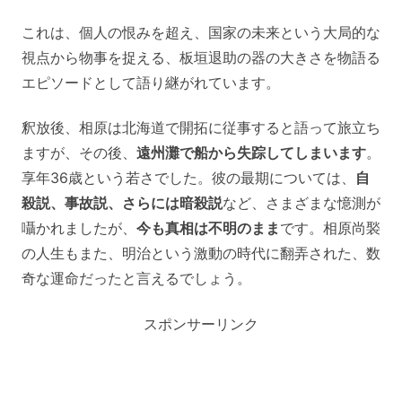
これは、個人の恨みを超え、国家の未来という大局的な
視点から物事を捉える、板垣退助の器の大きさを物語る
エピソードとして語り継がれています。
釈放後、相原は北海道で開拓に従事すると語って旅立ち
ますが、その後、
遠州灘で船から失踪してしまいます
。
享年36歳という若さでした。彼の最期については、
自
殺説、事故説、さらには暗殺説
など、さまざまな憶測が
囁かれましたが、
今も真相は不明のまま
です。相原尚褧
の人生もまた、明治という激動の時代に翻弄された、数
奇な運命だったと言えるでしょう。
スポンサーリンク