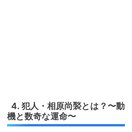
4. 犯人・相原尚褧とは？〜動
機と数奇な運命〜