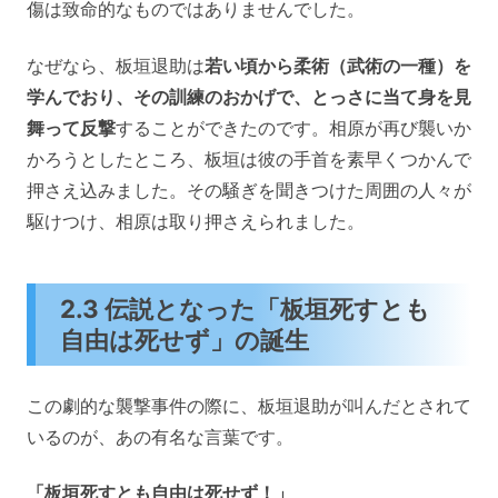
傷は致命的なものではありませんでした。
なぜなら、板垣退助は
若い頃から柔術（武術の一種）を
学んでおり、その訓練のおかげで、とっさに当て身を見
舞って反撃
することができたのです。相原が再び襲いか
かろうとしたところ、板垣は彼の手首を素早くつかんで
押さえ込みました。その騒ぎを聞きつけた周囲の人々が
駆けつけ、相原は取り押さえられました。
2.3 伝説となった「板垣死すとも
自由は死せず」の誕生
この劇的な襲撃事件の際に、板垣退助が叫んだとされて
いるのが、あの有名な言葉です。
「板垣死すとも自由は死せず！」