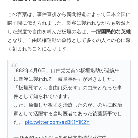
この言葉は、事件直後から新聞報道によって日本全国に
瞬く間に伝えられました。刺客に襲われながらも毅然と
した態度で自由を叫んだ板垣の名は、一躍
国民的な英雄
となり、自由民権運動の象徴として多くの人々の心に深
く刻まれることになります。
1882年4月6日、自由党党首の板垣退助が遊説中
に暴漢に襲われる「岐阜事件」が起きました。
「板垣死すとも自由は死せず」の由来となった事
件として知られています。
また、負傷した板垣を治療したのが、のちに政治
家として活躍する当時医者であった後藤新平でし
た。
pic.twitter.com/azBK1YiK2Y
— RekiShock(ﾚｷｼｮｯｸ)@日本史情報発信中