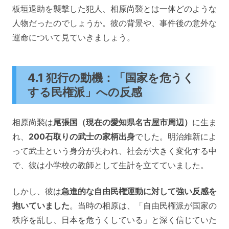
板垣退助を襲撃した犯人、相原尚褧とは一体どのような
人物だったのでしょうか。彼の背景や、事件後の意外な
運命について見ていきましょう。
4.1 犯行の動機：「国家を危うく
する民権派」への反感
相原尚褧は
尾張国（現在の愛知県名古屋市周辺）
に生ま
れ、
200石取りの武士の家柄出身
でした。明治維新によ
って武士という身分が失われ、社会が大きく変化する中
で、彼は小学校の教師として生計を立てていました。
しかし、彼は
急進的な自由民権運動に対して強い反感を
抱いていました
。当時の相原は、「自由民権派が国家の
秩序を乱し、日本を危うくしている」と深く信じていた