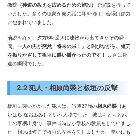
教院（神道の教えを広めるための施設）
で演説を行って
いました。多くの聴衆が彼の話に耳を傾け、会場は熱気
に包まれていました。
演説を終え、夕方6時過ぎに建物から出てきたその瞬
間、
一人の男が突然「将来の賊！」と叫びながら、短刀
を振りかざして板垣に襲い掛かったのです！
まさに緊
迫の瞬間でした。
2.2 犯人・相原尚褧と板垣の反撃
板垣に襲いかかった犯人は、当時27歳の
相原尚褧（あ
いはら なおふみ）
という人物でした。彼はもともと武
士の家柄出身で、事件当時は小学校の教員をしていまし
た。相原は短刀で板垣の左胸を刺しましたが、幸いにも