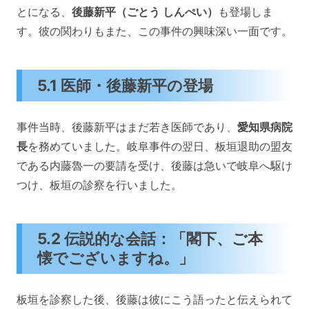
とになる、
後藤新平（ごとう しんぺい）
も登場しま
す。彼の関わりもまた、この事件の興味深い一面です。
5.1 医師・後藤新平の登場
事件当時、後藤新平はまだ若き医師であり、
愛知県病院
長
を務めていました。岐阜事件の翌日、板垣退助の盟友
である内藤魯一の要請を受け、後藤は急いで岐阜へ駆け
つけ、板垣の診察を行いました。
5.2 伝説的な会話：「閣下、ご本
懐でございますね。」
板垣を診察した後、後藤は彼にこう語ったと伝えられて