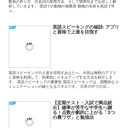
数形の作り方、代名詞の使用方法、そして慣用句までを詳しく解
析していきます。 英語での動物の複数形 動物の名前を英語で学
ぶ...
英語スピーキングの秘訣: アプリ
学び
と資格で上達を目指す
英語スピーキングの上達を目指すあなたへ。今回は無料のアプリ
と資格を利用して、効果的にスキルアップする方法を紹介しま
す。 英語スピーキングの重要性 英語スピーキングは、国際的なコ
ミュニケーションの鍵となるスキルです。 日常の中での活...
【定期テスト・入試で満点続
学び
出】確率が苦手な中学生へ贈
る！点数が劇的に上がる「3つ
の裏ワザ」と勉強法