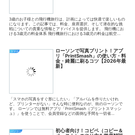
3歳のお子様との飛行機旅行は、計画によっては快適で楽しいもの
になります。この記事では、料金、座席選択、そして潜在的な挑
戦についての貴重な情報とアドバイスを提供します。 飛行機にお
ける3歳児の料金体系 飛行機旅行における3歳児の料金は航空...
ローソンで写真プリント！アプ
スマホ
リ「PrintSmash」の使い方・料
金・綺麗に刷るコツ【2026年最
新】
「スマホの写真をすぐ形にしたい」「アルバムを作りたいけれ
ど、プリンターがない」そんな時に便利なのが、街のローソンで
す。 ローソンでは無料アプリ「PrintSmash（プリントスマッシ
ュ）」を使うことで、会員登録などの面倒な手間を一切省...
初心者向け！コピペ（コピー＆
パソコン