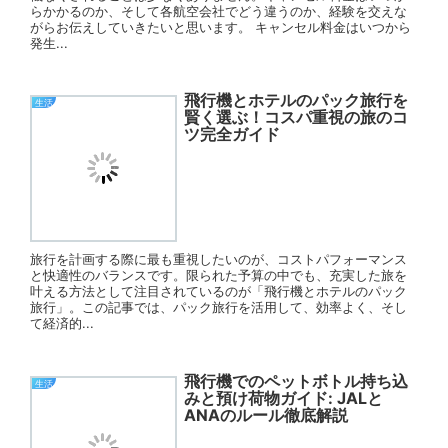
らかかるのか、そして各航空会社でどう違うのか、経験を交えな
がらお伝えしていきたいと思います。 キャンセル料金はいつから
発生...
飛行機とホテルのパック旅行を
生活
賢く選ぶ！コスパ重視の旅のコ
ツ完全ガイド
旅行を計画する際に最も重視したいのが、コストパフォーマンス
と快適性のバランスです。限られた予算の中でも、充実した旅を
叶える方法として注目されているのが「飛行機とホテルのパック
旅行」。この記事では、パック旅行を活用して、効率よく、そし
て経済的...
飛行機でのペットボトル持ち込
生活
みと預け荷物ガイド: JALと
ANAのルール徹底解説