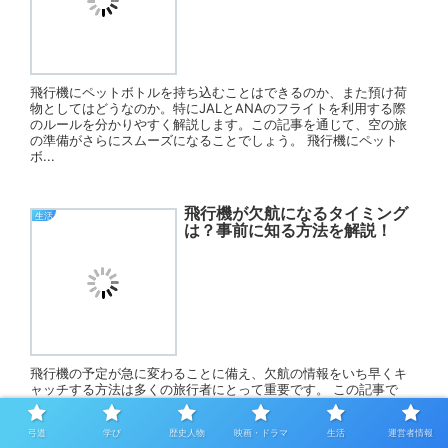
飛行機にペットボトルを持ち込むことはできるのか、また預け荷
物としてはどうなのか。特にJALとANAのフライトを利用する際
のルールを分かりやすく解説します。この記事を通じて、空の旅
の準備がさらにスムーズになることでしょう。 飛行機にペット
ボ...
飛行機が欠航になるタイミング
生活
は？事前に知る方法を解説！
飛行機の予定が急に変わることに備え、欠航の情報をいち早くキ
ャッチする方法は多くの旅行者にとって重要です。 この記事で
は、飛行機が欠航になるタイミングとその情報をどうやって事前
に知ることができるのかを詳しくご紹介します。 また、欠...
弓道
学び
歴史人物
映画・ドラマ
生活
運営者情報