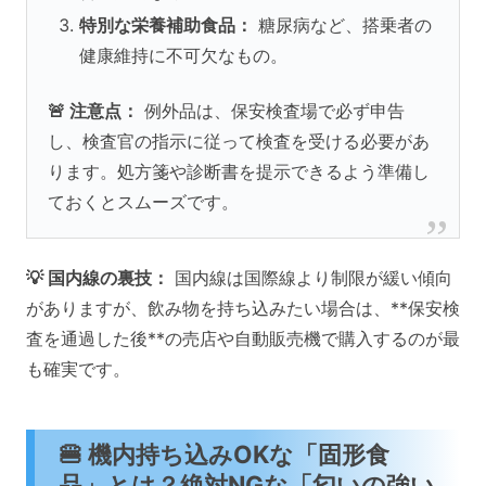
特別な栄養補助食品：
糖尿病など、搭乗者の
健康維持に不可欠なもの。
🚨 注意点：
例外品は、保安検査場で必ず申告
し、検査官の指示に従って検査を受ける必要があ
ります。処方箋や診断書を提示できるよう準備し
ておくとスムーズです。
💡 国内線の裏技：
国内線は国際線より制限が緩い傾向
がありますが、飲み物を持ち込みたい場合は、**保安検
査を通過した後**の売店や自動販売機で購入するのが最
も確実です。
🍔 機内持ち込みOKな「固形食
品」とは？絶対NGな「匂いの強い