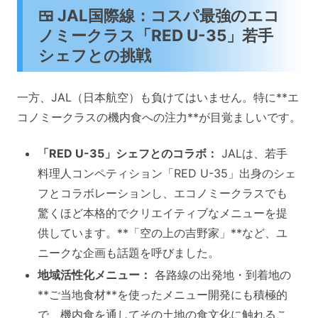
🍱 JAL国際線：コスパ最強のエコ
ノミークラス「RED U-35」若手
シェフとの挑戦
一方、JAL（日本航空）も負けてはいません。特に**エ
コノミークラスの機内食への注力**が目覚ましいです。
「RED U-35」シェフとのコラボ：
JALは、若手
料理人コンペティション「RED U-35」出身のシェ
フとコラボレーションし、エコノミークラスでも
驚くほど本格的でクリエイティブなメニューを提
供しています。**「空の上の吉野家」**など、ユ
ニークな企画も話題を呼びました。
地域活性化メニュー：
各路線の出発地・到着地の
**ご当地食材**を使ったメニュー開発にも積極的
で、機内食を通してその土地の食文化に触れるこ