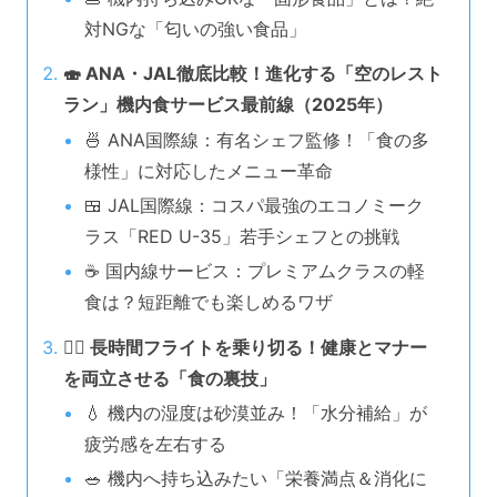
対NGな「匂いの強い食品」
🍣 ANA・JAL徹底比較！進化する「空のレスト
ラン」機内食サービス最前線（2025年）
🍜 ANA国際線：有名シェフ監修！「食の多
様性」に対応したメニュー革命
🍱 JAL国際線：コスパ最強のエコノミーク
ラス「RED U-35」若手シェフとの挑戦
☕ 国内線サービス：プレミアムクラスの軽
食は？短距離でも楽しめるワザ
🧘‍♀️ 長時間フライトを乗り切る！健康とマナー
を両立させる「食の裏技」
💧 機内の湿度は砂漠並み！「水分補給」が
疲労感を左右する
🥗 機内へ持ち込みたい「栄養満点＆消化に