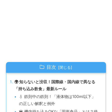
目次
🌍 知らないと没収！国際線・国内線で異なる
「持ち込み飲食」最新ルール
💧 鉄則中の鉄則！「液体物は100ml以下」
の正しい解釈と例外
🍔 機内持ち込みOKな「固形食品」とは？絶