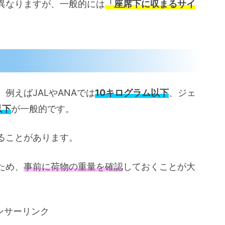
異なりますが、一般的には
「座席下に収まるサイ
例えばJALやANAでは
10キログラム以下
、ジェ
以下
が一般的です。
ることがあります。
ため、
事前に荷物の重量を確認
しておくことが大
ンサーリンク