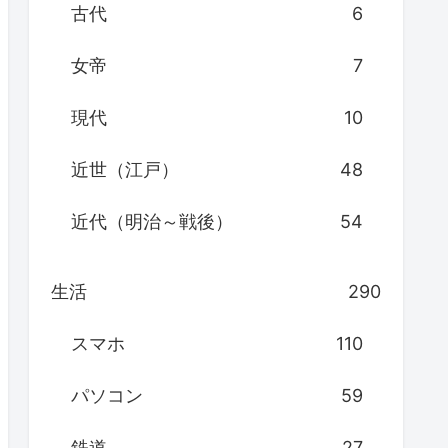
古代
6
女帝
7
現代
10
近世（江戸）
48
近代（明治～戦後）
54
生活
290
スマホ
110
パソコン
59
鉄道
27