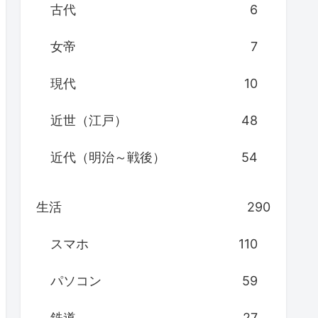
古代
6
女帝
7
現代
10
近世（江戸）
48
近代（明治～戦後）
54
生活
290
スマホ
110
パソコン
59
鉄道
27