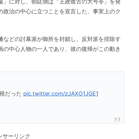
還」に対し、朝廷側は「王政復古の大号令」を発
の政治の中心に立つことを宣言した、事実上のク
藩などの討幕派が御所を封鎖し、反対派を排除す
画の中心人物の一人であり、彼の復帰がこの動き
具視だった
pic.twitter.com/zJAXO1JGE1
ンサーリンク