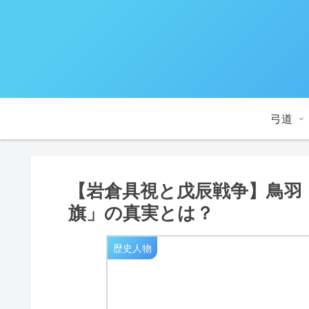
弓道
【岩倉具視と戊辰戦争】鳥羽
旗」の真実とは？
歴史人物