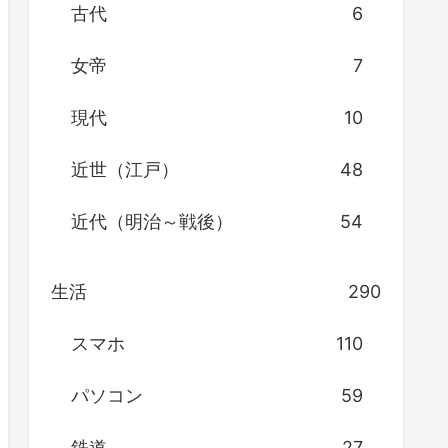
古代
6
女帝
7
現代
10
近世（江戸）
48
近代（明治～戦後）
54
生活
290
スマホ
110
パソコン
59
鉄道
27