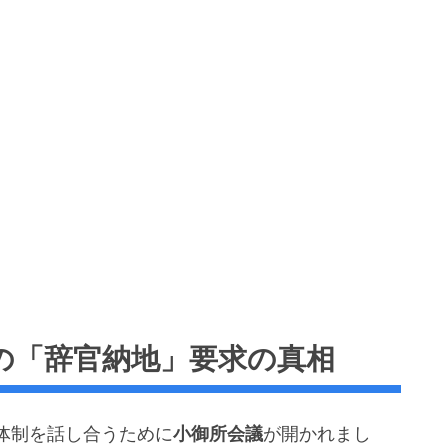
の「辞官納地」要求の真相
体制を話し合うために
小御所会議
が開かれまし