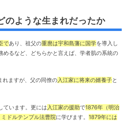
どのような生まれだったか
臣で
あり、祖父の
重麿は宇和島藩に国学
を導入し
務めるなど、どちらかと言えば、学者肌の系統の
まれますが、父の同僚の
入江家に将来の婿養子
と
しています。更には
入江家の援助
で
1876年（明治
、ミドルテンプル法曹院
に学びます。
1879年には