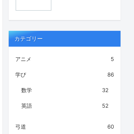
カテゴリー
アニメ
5
学び
86
数学
32
英語
52
弓道
60