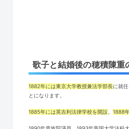
歌子と結婚後の穂積陳重
1882年には東京大学教授兼法学部長
に就任
とになります。
1885年には英吉利法律学校を開設
。
188
1890年貴族院議員、1893年帝国大学法科