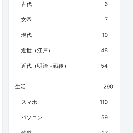
古代
6
女帝
7
現代
10
近世（江戸）
48
近代（明治～戦後）
54
生活
290
スマホ
110
パソコン
59
鉄道
27