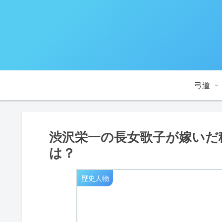
弓道
渋沢栄一の長女歌子が嫁いだ
は？
歴史人物