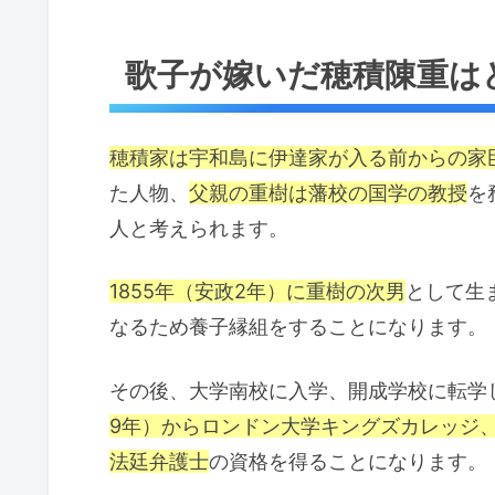
歌子が嫁いだ穂積陳重は
穂積家は宇和島に伊達家が入る前からの家
た人物、
父親の重樹は藩校の国学の教授
を
人と考えられます。
1855年（安政2年）に重樹の次男
として生
なるため養子縁組をすることになります。
その後、大学南校に入学、開成学校に転学
9年）からロンドン大学キングズカレッジ
法廷弁護士
の資格を得ることになります。