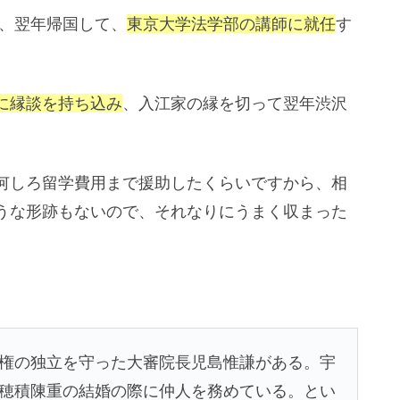
し、翌年帰国して、
東京大学法学部の講師に就任
す
に縁談を持ち込み
、入江家の縁を切って翌年渋沢
何しろ留学費用まで援助したくらいですから、相
うな形跡もないので、それなりにうまく収まった
権の独立を守った大審院長児島惟謙がある。宇
穂積陳重の結婚の際に仲人を務めている。とい