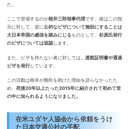
た。
ここで登場するのが
根井三郎領事代理
です。彼はこの指
示に対して、逆に
公的なビザについて無効にすることは
大日本帝国の威信を踏みにじる
ものとして、
杉原氏発行
のビザについては追認
します。
また、ビザを持たない者に対しては
、渡航証明書や通過
ビザを発行
しています。
この活動は根井が難民を助けた理由を語らなかったた
め、
死後20年以上たった2015年に紹介されて初めて世
の中に知られるようになりました。
在米ユダヤ人協会から依頼をうけ
た日本交通公社の手配