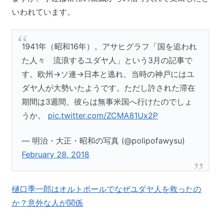
いわれています。
1941年（昭和16年）。アサヒグラフ「国を追われ
た人々 流浪するユダヤ人」という3月の記事で
す。欧州→ソ連→日本と逃れ、当時の神戸にはユ
ダヤ人が大勢いたようです。ただし許された滞在
期間は3週間、彼らは無事米国へ行けたのでしょ
うか。
pic.twitter.com/ZCMA81Ux2P
— 明治・大正・昭和の写真 (@polipofawysu)
February 28, 2018
樋口季一郎はオルトポールでなぜユダヤ人を救ったの
か？意外な人が関係