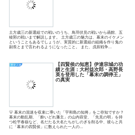
土方歳三の新選組での戦いのうち、鳥羽伏見の戦いから函館、五
稜郭の戦いまで解説します。 土方歳三の魅力は、幕末のイケメン
ということもあるでしょうが、実質的に新選組の組織を作り鬼の
副長とまで言われるようになったこと。 また、戊辰戦争...
【四賢侯の知恵】伊達宗城の功
歴史人物
績と生涯：大村益次郎・高野長
英を登用した「幕末の調停王」
の真実
💡 幕末の混迷を収束に導いた「宇和島の知将」をご存知ですか？
幕末の動乱期、「酔いどれ藩主」の山内容堂、「先見の明」を持
つ松平春嶽など、名だたる大名たちがしのぎを削る中、彼らと共
に「幕末の四賢侯」に数えられた一人の...