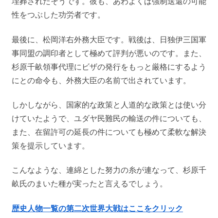
埋葬されたそうです。彼も、あわよくば強制送還の可能
性をつぶした功労者です。
最後に、松岡洋右外務大臣です。戦後は、日独伊三国軍
事同盟の調印者として極めて評判が悪いのです。また、
杉原千畝領事代理にビザの発行をもっと厳格にするよう
にとの命令も、外務大臣の名前で出されています。
しかしながら、国家的な政策と人道的な政策とは使い分
けていたようで、ユダヤ民難民の輸送の件についても、
また、在留許可の延長の件についても極めて柔軟な解決
策を提示しています。
こんなような、連綿とした努力の糸が連なって、杉原千
畝氏のまいた種が実ったと言えるでしょう。
歴史人物一覧の第二次世界大戦はここをクリック