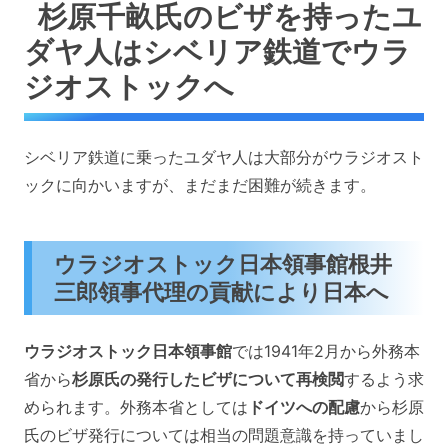
杉原千畝氏のビザを持ったユ
ダヤ人はシベリア鉄道でウラ
ジオストックへ
シベリア鉄道に乗ったユダヤ人は大部分がウラジオスト
ックに向かいますが、まだまだ困難が続きます。
ウラジオストック日本領事館根井
三郎領事代理の貢献により日本へ
ウラジオストック日本領事館
では1941年2月から外務本
省から
杉原氏の発行したビザについて再検閲
するよう求
められます。外務本省としては
ドイツへの配慮
から杉原
氏のビザ発行については相当の問題意識を持っていまし