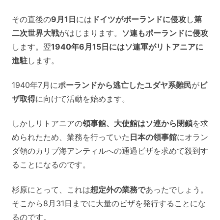
その直後の
9月1日
には
ドイツがポーランドに侵攻
し
第
二次世界大戦
がはじまります。
ソ連もポーランドに侵攻
します。翌
1940年6月15日にはソ連軍がリトアニアに
進駐
します。
1940年7月に
ポーランドから逃亡したユダヤ系難民
が
ビ
ザ取得
に向けて活動を始めます。
しかしリトアニアの
領事館、大使館はソ連から閉鎖
を求
められたため、業務を行っていた
日本の領事館
にオラン
ダ領のカリブ海アンティルへの通過ビザを求めて殺到す
ることになるのです。
杉原にとって、これは
想定外の業務で
あったでしょう。
そこから8月31日までに大量のビザを発行することにな
るのです。