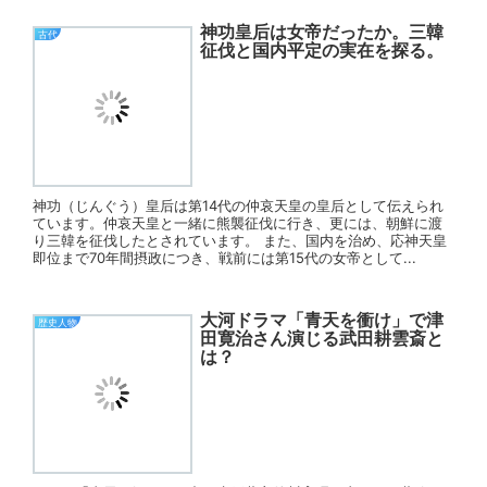
神功皇后は女帝だったか。三韓
古代
征伐と国内平定の実在を探る。
神功（じんぐう）皇后は第14代の仲哀天皇の皇后として伝えられ
ています。仲哀天皇と一緒に熊襲征伐に行き、更には、朝鮮に渡
り三韓を征伐したとされています。 また、国内を治め、応神天皇
即位まで70年間摂政につき、戦前には第15代の女帝として...
大河ドラマ「青天を衝け」で津
歴史人物
田寛治さん演じる武田耕雲斎と
は？