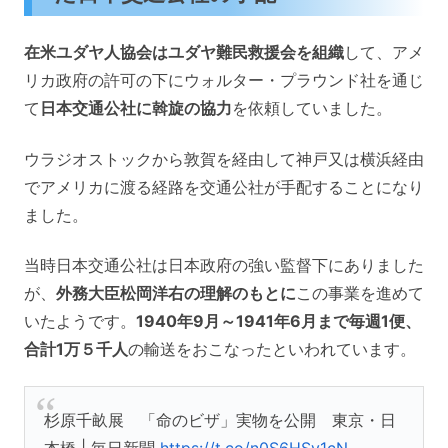
在米ユダヤ人協会はユダヤ難民救援会を組織
して、アメ
リカ政府の許可の下にウォルター・プラウンド社を通じ
て
日本交通公社に斡旋の協力
を依頼していました。
ウラジオストックから敦賀を経由して神戸又は横浜経由
でアメリカに渡る経路を交通公社が手配することになり
ました。
当時日本交通公社は日本政府の強い監督下にありました
が、
外務大臣松岡洋右の理解のもとに
この事業を進めて
いたようです。
1940年9月～1941年6月まで毎週1便、
合計1万５千人
の輸送をおこなったといわれています。
杉原千畝展 「命のビザ」実物を公開 東京・日
本橋 | 毎日新聞
https://t.co/n0S6HSv1cN