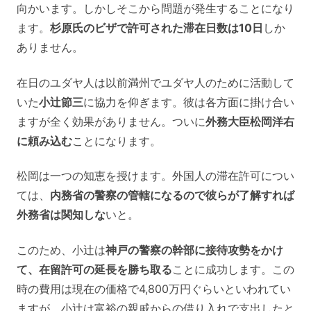
向かいます。しかしそこから問題が発生することになり
ます。
杉原氏のビザで許可された滞在日数は10日
しか
ありません。
在日のユダヤ人は以前満州でユダヤ人のために活動して
いた
小辻節三
に協力を仰ぎます。彼は各方面に掛け合い
ますが全く効果がありません。ついに
外務大臣松岡洋右
に頼み込む
ことになります。
松岡は一つの知恵を授けます。外国人の滞在許可につい
ては、
内務省の警察の管轄になるので彼らが了解すれば
外務省は関知しな
いと。
このため、小辻は
神戸の警察の幹部に接待攻勢をかけ
て、在留許可の延長を勝ち取る
ことに成功します。この
時の費用は現在の価格で4,800万円ぐらいといわれてい
ますが、小辻は富裕の親戚からの借り入れで支出したと