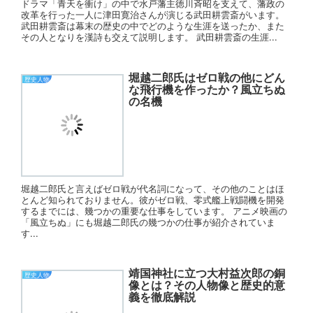
ドラマ「青天を衝け」の中で水戸藩主徳川斉昭を支えて、藩政の
改革を行った一人に津田寛治さんが演じる武田耕雲斎がいます。
武田耕雲斎は幕末の歴史の中でどのような生涯を送ったか、また
その人となりを漢詩も交えて説明します。 武田耕雲斎の生涯...
堀越二郎氏はゼロ戦の他にどん
歴史人物
な飛行機を作ったか？風立ちぬ
の名機
堀越二郎氏と言えばゼロ戦が代名詞になって、その他のことはほ
とんど知られておりません。彼がゼロ戦、零式艦上戦闘機を開発
するまでには、幾つかの重要な仕事をしています。 アニメ映画の
「風立ちぬ」にも堀越二郎氏の幾つかの仕事が紹介されていま
す...
靖国神社に立つ大村益次郎の銅
歴史人物
像とは？その人物像と歴史的意
義を徹底解説