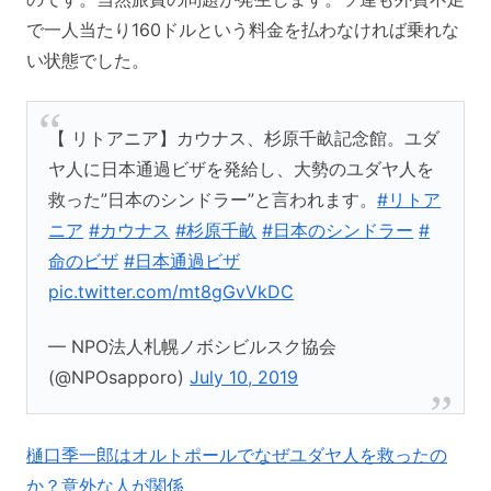
で一人当たり160ドルという料金を払わなければ乗れな
い状態でした。
【 リトアニア】カウナス、杉原千畝記念館。ユダ
ヤ人に日本通過ビザを発給し、大勢のユダヤ人を
救った”日本のシンドラー”と言われます。
#リトア
ニア
#カウナス
#杉原千畝
#日本のシンドラー
#
命のビザ
#日本通過ビザ
pic.twitter.com/mt8gGvVkDC
— NPO法人札幌ノボシビルスク協会
(@NPOsapporo)
July 10, 2019
樋口季一郎はオルトポールでなぜユダヤ人を救ったの
か？意外な人が関係