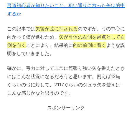
弓道初心者が知りたいこと、狙い通りに放った矢は的中
するか
この記事では
矢筈が弦に押される
のですが、弓の中心に
向かって弦が進むため、
矢が弓体の左側を起点として右
側を向く
ことにより、結果的に
的の前側に着く
ような説
明をしていきました。
確かに、弓力に対して非常に箆張り強い矢を番えたとき
にはこんな状況になるだろうと思います。例えば12㎏
ぐらいの弓に対して、2117ぐらいのジュラ矢を使えば
こんな感じかなと思うのです。
スポンサーリンク