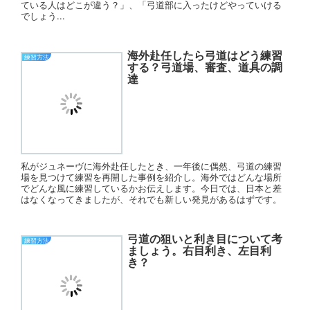
ている人はどこが違う？」、「弓道部に入ったけどやっていける
でしょう...
海外赴任したら弓道はどう練習
練習方法
する？弓道場、審査、道具の調
達
私がジュネーヴに海外赴任したとき、一年後に偶然、弓道の練習
場を見つけて練習を再開した事例を紹介し。海外ではどんな場所
でどんな風に練習しているかお伝えします。今日では、日本と差
はなくなってきましたが、それでも新しい発見があるはずです。
弓道の狙いと利き目について考
練習方法
ましょう。右目利き、左目利
き？