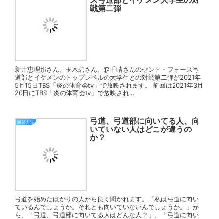
戦第二弾
新井恵理那さん、玉木碧さん、森千晴さんのセント・フォース弓
道部とイケメンのトップレベルの大学生との対戦第二弾が2021年
5月15日TBS「炎の体育会tv」で放映されます。 前回は2021年3月
20日にTBS「炎の体育会tv」で放映され...
弓道、弓道部に向いてる人、向
練習方法
いていない人はどこが違うの
か？
弓道を始めたばかりの人から良く聞かれます。「私は弓道に向い
ているんでしょうか。それとも向いていないんでしょうか。」か
ら、「弓道、弓道部に向いてる人はどんな人？」、「弓道に向い