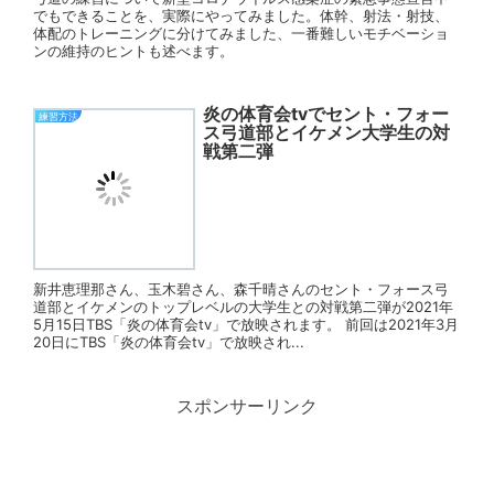
でもできることを、実際にやってみました。体幹、射法・射技、
体配のトレーニングに分けてみました、一番難しいモチベーショ
ンの維持のヒントも述べます。
炎の体育会tvでセント・フォー
練習方法
ス弓道部とイケメン大学生の対
戦第二弾
新井恵理那さん、玉木碧さん、森千晴さんのセント・フォース弓
道部とイケメンのトップレベルの大学生との対戦第二弾が2021年
5月15日TBS「炎の体育会tv」で放映されます。 前回は2021年3月
20日にTBS「炎の体育会tv」で放映され...
スポンサーリンク