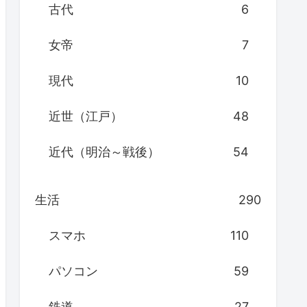
古代
6
女帝
7
現代
10
近世（江戸）
48
近代（明治～戦後）
54
生活
290
スマホ
110
パソコン
59
鉄道
27