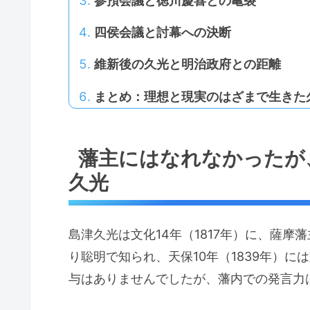
参預会議と徳川慶喜との亀裂
四侯会議と討幕への決断
維新後の久光と明治政府との距離
まとめ：理想と現実のはざまで生きた
藩主にはなれなかったが
久光
島津久光は文化14年（1817年）に、薩
り聡明で知られ、天保10年（1839年）
与はありませんでしたが、藩内での発言力