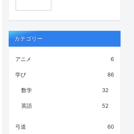
カテゴリー
アニメ
6
学び
86
数学
32
英語
52
弓道
60