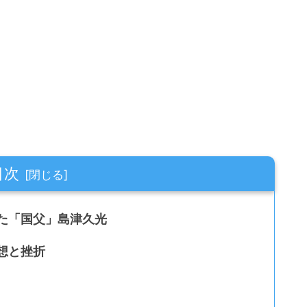
目次
た「国父」島津久光
想と挫折